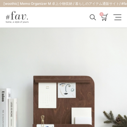
[woothic] Memo Organizer M 卓上小物収納 / 暮らしのアイ
0