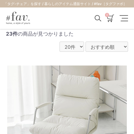
「タグ-チェア」を探す / 暮らしのアイテム通販サイト / #fav［タグファボ］
0
23件
の商品が見つかりました